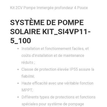
Kit 2CV Pompe Immergée profondeur 4 Pouce
SYSTÈME DE POMPE
SOLAIRE KIT_SI4VP11-
5_100
Installation et fonctionnement faciles, et
coûts d’installation et de maintenance
réduits ;
Classe de protection élevée IP55 assure la
fiabilité;
Haute efficacité avec une véritable fonction
MPPT;
Différents types de protections et fonctions
spéciales pour système de pompage