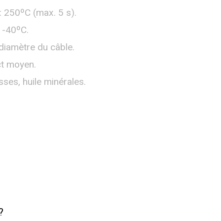
: 250ºC (max. 5 s).
 -40ºC.
diamètre du câble.
ct moyen.
sses, huile minérales.
?