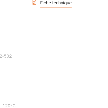
Fiche technique
32-502
: 120ºC.