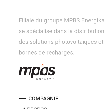
Filiale du groupe MPBS Energika
se spécialise dans la distribution
des solutions photovoltaïques et
bornes de recharges.
COMPAGNIE