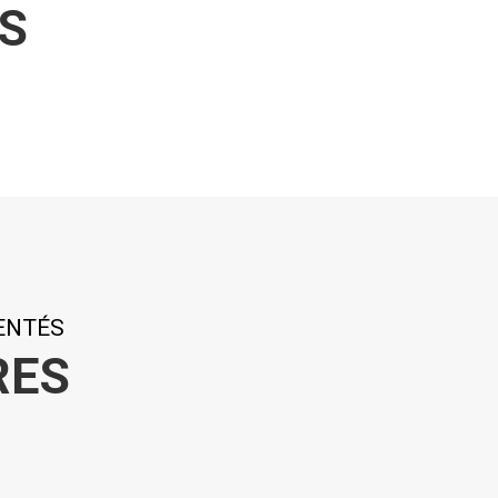
S
ENTÉS
RES