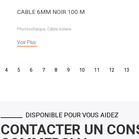
CABLE 6MM NOIR 100 M
Photovoltaïque
,
Câble Solaire
Voir Plus
4
5
6
7
8
9
10
11
12
13
DISPONIBLE POUR VOUS AIDEZ
CONTACTER UN CONS