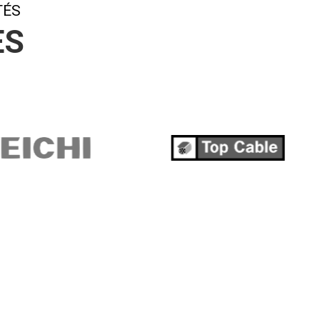
TÉS
ES