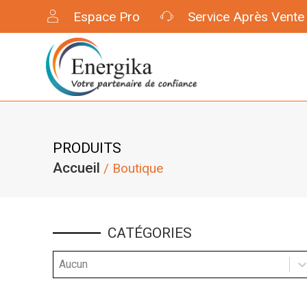
Espace Pro
Service Après Vente
PRODUITS
Accueil
/ Boutique
CATÉGORIES
Catégorie
Sélectionnez le contenu
Sélectionnez le contenu