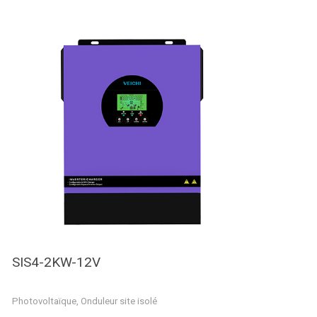
SIS4-2KW-12V
Photovoltaïque
,
Onduleur site isolé