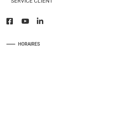
SERVICE CLIENT
HORAIRES
Du lun. au vendr. :
Matin du 08h à 12h.30
Après-Midi du 13h.30 à 18h
Termes et conditions
Politique de confidentialités
Informations légales
Energika
ITE Digital
Copyright
2026
Powered By